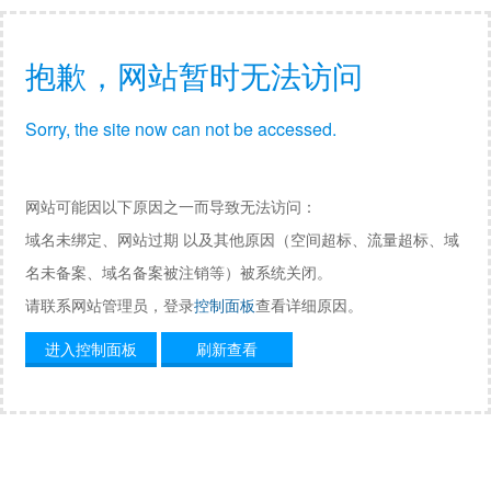
抱歉，网站暂时无法访问
Sorry, the site now can not be accessed.
网站可能因以下原因之一而导致无法访问：
域名未绑定、网站过期 以及其他原因（空间超标、流量超标、域
名未备案、域名备案被注销等）被系统关闭。
请联系网站管理员，登录
控制面板
查看详细原因。
进入控制面板
刷新查看