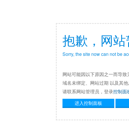
抱歉，网站
Sorry, the site now can not be a
网站可能因以下原因之一而导致
域名未绑定、网站过期 以及其
请联系网站管理员，登录
控制面
进入控制面板