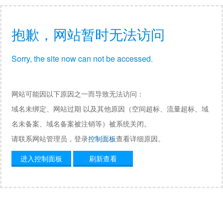
抱歉，网站暂时无法访问
Sorry, the site now can not be accessed.
网站可能因以下原因之一而导致无法访问：
域名未绑定、网站过期 以及其他原因（空间超标、流量超标、域
名未备案、域名备案被注销等）被系统关闭。
请联系网站管理员，登录
控制面板
查看详细原因。
进入控制面板
刷新查看