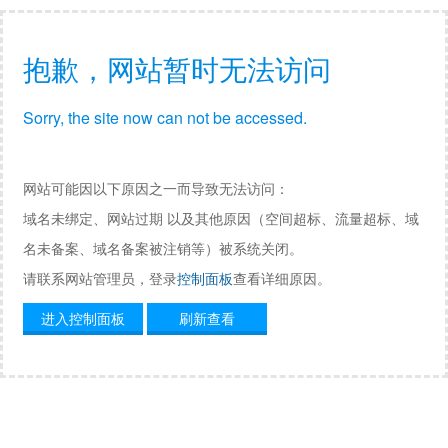
抱歉，网站暂时无法访问
Sorry, the site now can not be accessed.
网站可能因以下原因之一而导致无法访问：
域名未绑定、网站过期 以及其他原因（空间超标、流量超标、域
名未备案、域名备案被注销等）被系统关闭。
请联系网站管理员，登录
控制面板
查看详细原因。
进入控制面板
刷新查看