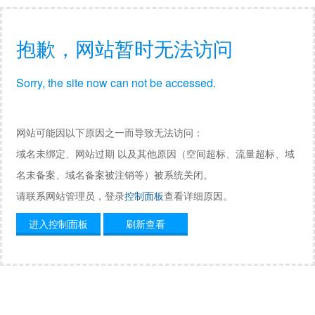
抱歉，网站暂时无法访问
Sorry, the site now can not be accessed.
网站可能因以下原因之一而导致无法访问：
域名未绑定、网站过期 以及其他原因（空间超标、流量超标、域
名未备案、域名备案被注销等）被系统关闭。
请联系网站管理员，登录
控制面板
查看详细原因。
进入控制面板
刷新查看