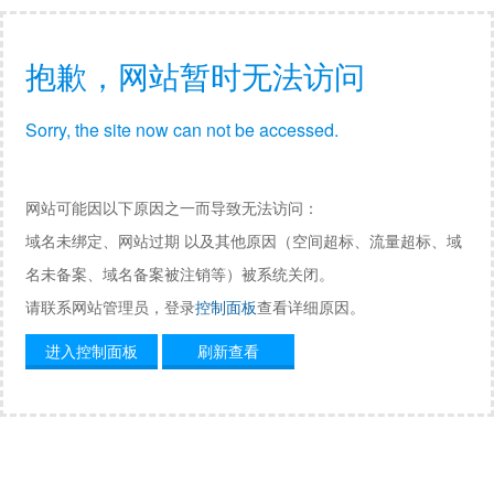
抱歉，网站暂时无法访问
Sorry, the site now can not be accessed.
网站可能因以下原因之一而导致无法访问：
域名未绑定、网站过期 以及其他原因（空间超标、流量超标、域
名未备案、域名备案被注销等）被系统关闭。
请联系网站管理员，登录
控制面板
查看详细原因。
进入控制面板
刷新查看