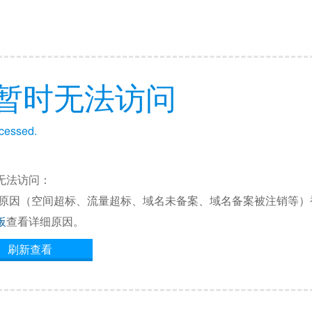
暂时无法访问
ccessed.
无法访问：
他原因（空间超标、流量超标、域名未备案、域名备案被注销等）
板
查看详细原因。
刷新查看