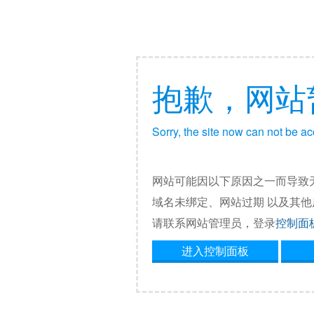
抱歉，网站
Sorry, the site now can not be a
网站可能因以下原因之一而导致
域名未绑定、网站过期 以及其
请联系网站管理员，登录
控制面
进入控制面板