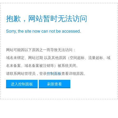
抱歉，网站暂时无法访问
Sorry, the site now can not be accessed.
网站可能因以下原因之一而导致无法访问：
域名未绑定、网站过期 以及其他原因（空间超标、流量超标、域
名未备案、域名备案被注销等）被系统关闭。
请联系网站管理员，登录
控制面板
查看详细原因。
进入控制面板
刷新查看