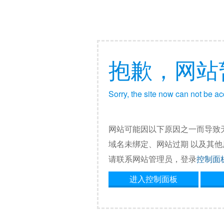
抱歉，网站
Sorry, the site now can not be a
网站可能因以下原因之一而导致
域名未绑定、网站过期 以及其
请联系网站管理员，登录
控制面
进入控制面板