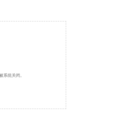
被系统关闭。