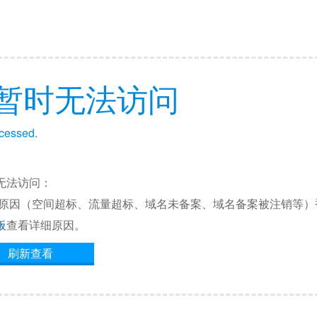
暂时无法访问
ccessed.
无法访问：
他原因（空间超标、流量超标、域名未备案、域名备案被注销等）
板
查看详细原因。
刷新查看